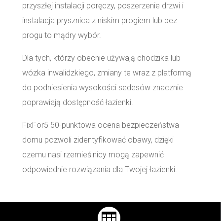
przyszłej instalacji poręczy, poszerzenie drzwi i
instalacja prysznica z niskim progiem lub bez
progu to mądry wybór.
Dla tych, którzy obecnie używają chodzika lub
wózka inwalidzkiego, zmiany te wraz z platformą
do podniesienia wysokości sedesów znacznie
poprawiają dostępność łazienki.
FixFor5 50-punktowa ocena bezpieczeństwa
domu pozwoli zidentyfikować obawy, dzięki
czemu nasi rzemieślnicy mogą zapewnić
odpowiednie rozwiązania dla Twojej łazienki.
