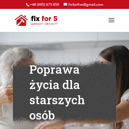
+48 (695) 675 859
fixforfive@gmail.com
Poprawa
życia dla
starszych
osób