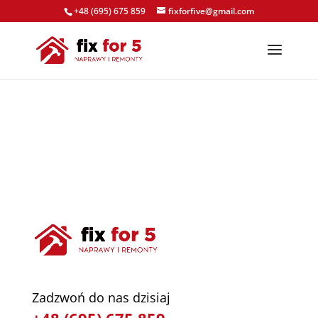
+48 (695) 675 859
fixforfive@gmail.com
Zadzwoń do nas dzisiaj