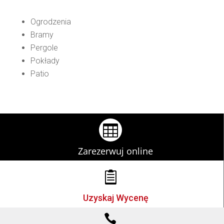
Ogrodzenia
Bramy
Pergole
Pokłady
Patio

Zarezerwuj online

Uzyskaj Wycenę
