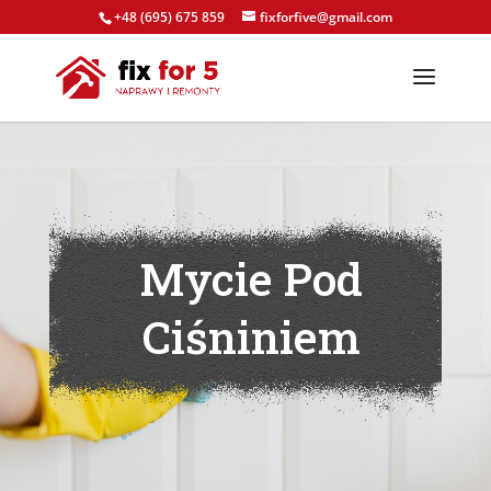
+48 (695) 675 859
fixforfive@gmail.com
Mycie Pod
Ciśniniem