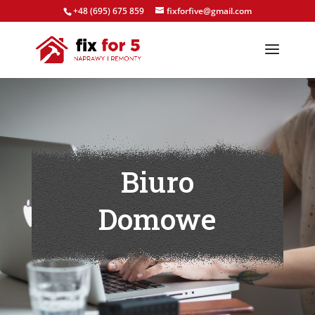
+48 (695) 675 859
fixforfive@gmail.com
Biuro
Domowe