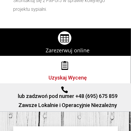
Skontaktuj się z FixFor5 w sprawie kolejnego
projektu sypialni.

Zarezerwuj online

Uzyskaj Wycenę

lub zadzwoń pod numer +48 (695) 675 859
Zawsze Lokalnie i Operacyjnie Niezależny